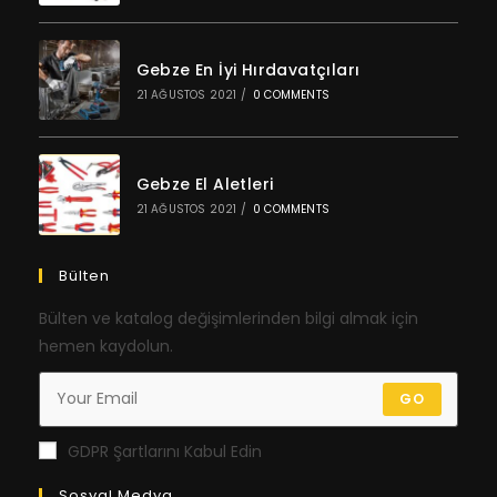
Gebze En İyi Hırdavatçıları
21 AĞUSTOS 2021
/
0 COMMENTS
Gebze El Aletleri
21 AĞUSTOS 2021
/
0 COMMENTS
Bülten
Bülten ve katalog değişimlerinden bilgi almak için
hemen kaydolun.
GO
GDPR Şartlarını Kabul Edin
Sosyal Medya