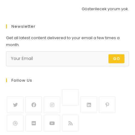
Gösterilecek yorum yok.
Newsletter
Get all latest content delivered to your email a few times a
month.
GO
Follow Us
Opens
Opens
Opens
Opens
Opens
Opens
in
in
in
in
in
in
a
a
a
a
a
a
new
Opens
Opens
Opens
Opens