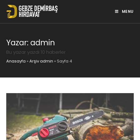
Skip
to
MENU
content
Yazar:
admin
Bu yazar yazdı 10 haberler
Anasayfa
»
Arşiv admin
»
Sayfa 4