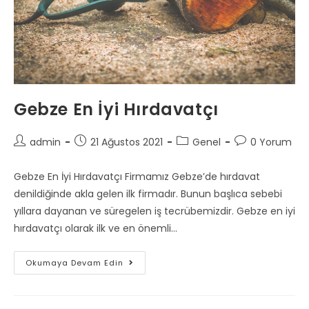
Gebze En İyi Hırdavatçı
Post
Post
Post
Post
admin
21 Ağustos 2021
Genel
0 Yorum
author:
published:
category:
comments:
Gebze En İyi Hırdavatçı Firmamız Gebze’de hırdavat
denildiğinde akla gelen ilk firmadır. Bunun başlıca sebebi
yıllara dayanan ve süregelen iş tecrübemizdir. Gebze en iyi
hırdavatçı olarak ilk ve en önemli…
Gebze
Okumaya Devam Edin
En
İyi
Hırdavatçı