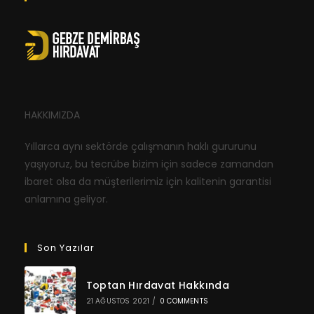
HAKKIMIZDA
Yıllarca aynı sektörde çalışmanın haklı gururunu
yaşıyoruz, bu tecrübe bizim için sadece zamandan
ibaret olsa da müşterilerimiz için kalitenin garantisi
anlamına geliyor.
Son Yazılar
Toptan Hırdavat Hakkında
21 AĞUSTOS 2021
/
0 COMMENTS