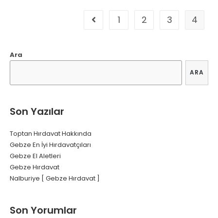
1
2
3
4
Go to the previous page
Ara
ARA
Son Yazılar
Toptan Hırdavat Hakkında
Gebze En İyi Hırdavatçıları
Gebze El Aletleri
Gebze Hırdavat
Nalburiye [ Gebze Hırdavat ]
Son Yorumlar