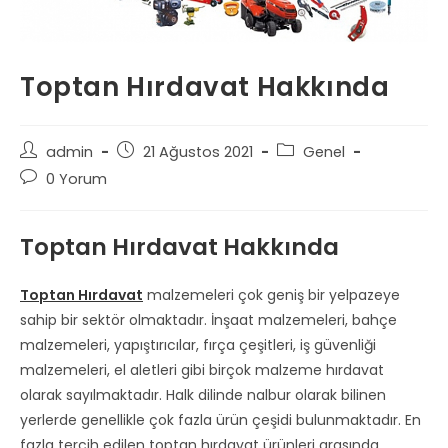
Toptan Hırdavat Hakkında
Post
Post
Post
admin
21 Ağustos 2021
Genel
author:
published:
category:
Post
0 Yorum
comments:
Toptan Hırdavat Hakkında
Toptan Hırdavat
malzemeleri çok geniş bir yelpazeye
sahip bir sektör olmaktadır. İnşaat malzemeleri, bahçe
malzemeleri, yapıştırıcılar, fırça çeşitleri, iş güvenliği
malzemeleri, el aletleri gibi birçok malzeme hırdavat
olarak sayılmaktadır. Halk dilinde nalbur olarak bilinen
yerlerde genellikle çok fazla ürün çeşidi bulunmaktadır. En
fazla tercih edilen toptan hırdavat ürünleri arasında