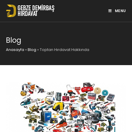
Skip
to
MENU
content
Blog
Anasayfa
»
Blog
»
Toptan Hırdavat Hakkında