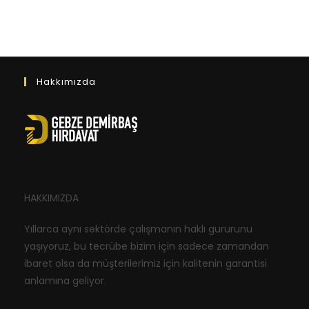
Hakkımızda
HAKKIMIZDA
Yıllarca aynı sektörde çalışmanın haklı gururunu
yaşıyoruz, bu tecrübe bizim için sadece zamandan
ibaret olsa da müşterilerimiz için kalitenin garantisi
anlamına geliyor.