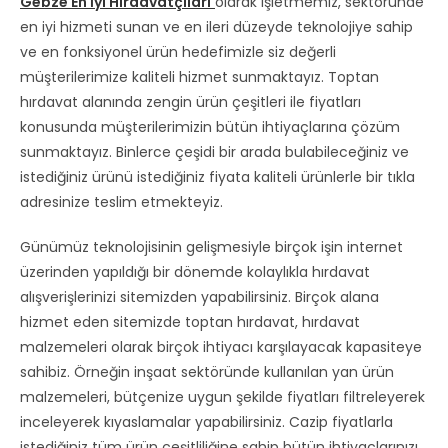
Gebze En İyi Hırdavatçıları
olarak işletmemiz, sektöründe
en iyi hizmeti sunan ve en ileri düzeyde teknolojiye sahip
ve en fonksiyonel ürün hedefimizle siz değerli
müşterilerimize kaliteli hizmet sunmaktayız. Toptan
hırdavat alanında zengin ürün çeşitleri ile fiyatları
konusunda müşterilerimizin bütün ihtiyaçlarına çözüm
sunmaktayız. Binlerce çeşidi bir arada bulabileceğiniz ve
istediğiniz ürünü istediğiniz fiyata kaliteli ürünlerle bir tıkla
adresinize teslim etmekteyiz.
Günümüz teknolojisinin gelişmesiyle birçok işin internet
üzerinden yapıldığı bir dönemde kolaylıkla hırdavat
alışverişlerinizi sitemizden yapabilirsiniz. Birçok alana
hizmet eden sitemizde toptan hırdavat, hırdavat
malzemeleri olarak birçok ihtiyacı karşılayacak kapasiteye
sahibiz. Örneğin inşaat sektöründe kullanılan yan ürün
malzemeleri, bütçenize uygun şekilde fiyatları filtreleyerek
inceleyerek kıyaslamalar yapabilirsiniz. Cazip fiyatlarla
istediğiniz tüm ürün çeşitliliğine sahip bütün ihtiyaçlarınızı