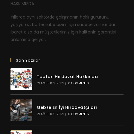
HAKKIMIZDA
Yıllarca aynı sektörde çalışmanın haklı gururunu
yaşıyoruz, bu tecrübe bizim için sadece zamandan
ibaret olsa da müşterilerimiz için kalitenin garantisi
anlamına geliyor.
Son Yazılar
Toptan Hırdavat Hakkında
21 AĞUSTOS 2021
/
0 COMMENTS
Gebze En İyi Hırdavatçıları
21 AĞUSTOS 2021
/
0 COMMENTS