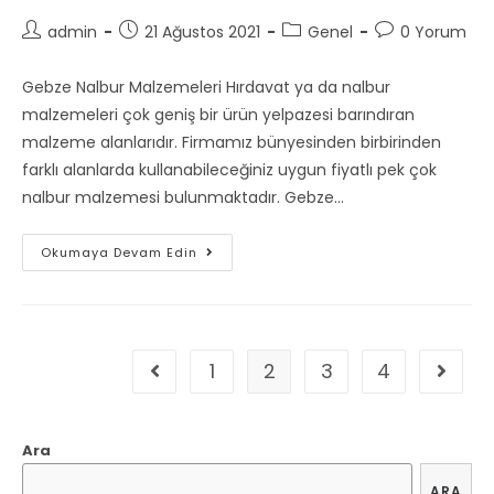
Post
Post
Post
Post
admin
21 Ağustos 2021
Genel
0 Yorum
author:
published:
category:
comments:
Gebze Nalbur Malzemeleri Hırdavat ya da nalbur
malzemeleri çok geniş bir ürün yelpazesi barındıran
malzeme alanlarıdır. Firmamız bünyesinden birbirinden
farklı alanlarda kullanabileceğiniz uygun fiyatlı pek çok
nalbur malzemesi bulunmaktadır. Gebze…
Gebze
Okumaya Devam Edin
Nalbur
Malzemeleri
1
2
3
4
Go to the previous page
Go to 
Ara
ARA