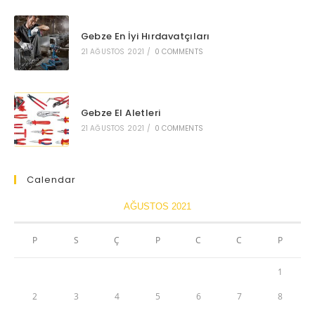
Gebze En İyi Hırdavatçıları
21 AĞUSTOS 2021
/
0 COMMENTS
Gebze El Aletleri
21 AĞUSTOS 2021
/
0 COMMENTS
Calendar
AĞUSTOS 2021
P
S
Ç
P
C
C
P
1
2
3
4
5
6
7
8