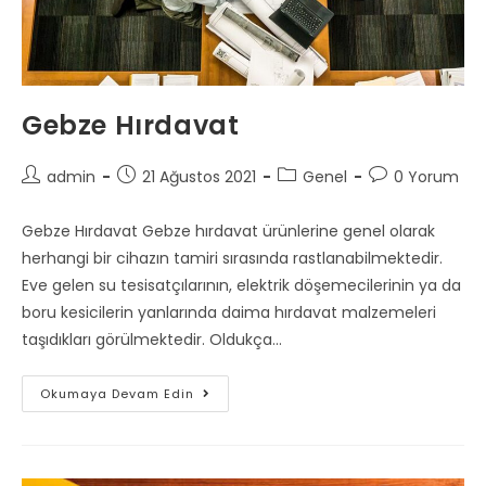
Gebze Hırdavat
Post
Post
Post
Post
admin
21 Ağustos 2021
Genel
0 Yorum
author:
published:
category:
comments:
Gebze Hırdavat Gebze hırdavat ürünlerine genel olarak
herhangi bir cihazın tamiri sırasında rastlanabilmektedir.
Eve gelen su tesisatçılarının, elektrik döşemecilerinin ya da
boru kesicilerin yanlarında daima hırdavat malzemeleri
taşıdıkları görülmektedir. Oldukça…
Gebze
Okumaya Devam Edin
Hırdavat