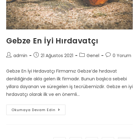
Gebze En İyi Hırdavatçı
Post
Post
Post
Post
admin
21 Ağustos 2021
Genel
0 Yorum
author:
published:
category:
comments:
Gebze En İyi Hırdavatçı Firmamız Gebze’de hırdavat
denildiğinde akla gelen ilk firmadır. Bunun başlıca sebebi
yıllara dayanan ve süregelen iş tecrübemizdir. Gebze en iyi
hırdavatçı olarak ilk ve en önemli…
Gebze
Okumaya Devam Edin
En
İyi
Hırdavatçı