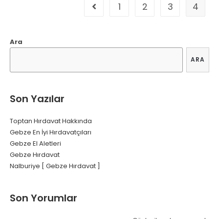
1
2
3
4
Go to the previous page
Ara
ARA
Son Yazılar
Toptan Hırdavat Hakkında
Gebze En İyi Hırdavatçıları
Gebze El Aletleri
Gebze Hırdavat
Nalburiye [ Gebze Hırdavat ]
Son Yorumlar