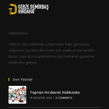
HAKKIMIZDA
Yıllarca aynı sektörde çalışmanın haklı gururunu
yaşıyoruz, bu tecrübe bizim için sadece zamandan
ibaret olsa da müşterilerimiz için kalitenin garantisi
anlamına geliyor.
Son Yazılar
Toptan Hırdavat Hakkında
21 AĞUSTOS 2021
/
0 COMMENTS