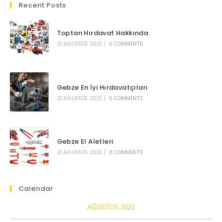
tab
Recent Posts
tab
tab
tab
tab
a
a
a
a
new
new
new
new
Toptan Hırdavat Hakkında
tab
tab
tab
tab
21 AĞUSTOS 2021
/
0 COMMENTS
Gebze En İyi Hırdavatçıları
21 AĞUSTOS 2021
/
0 COMMENTS
Gebze El Aletleri
21 AĞUSTOS 2021
/
0 COMMENTS
Calendar
AĞUSTOS 2021