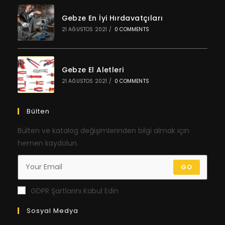
Gebze En İyi Hırdavatçıları
21 AĞUSTOS 2021
/
0 COMMENTS
Gebze El Aletleri
21 AĞUSTOS 2021
/
0 COMMENTS
Bülten
Bülten ve katalog değişimlerinden bilgi almak için
hemen kaydolun.
GO
GDPR Şartlarını Kabul Edin
Sosyal Medya