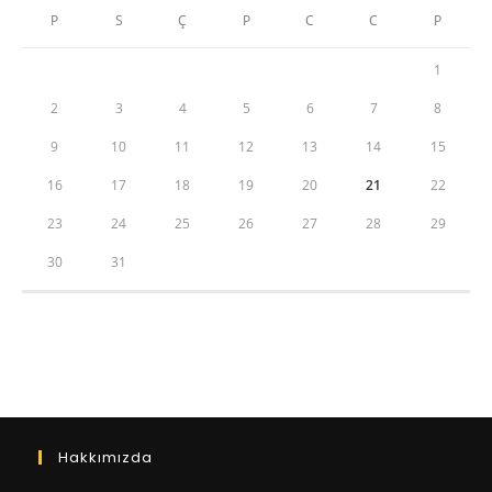
P
S
Ç
P
C
C
P
1
2
3
4
5
6
7
8
9
10
11
12
13
14
15
16
17
18
19
20
21
22
23
24
25
26
27
28
29
30
31
Hakkımızda